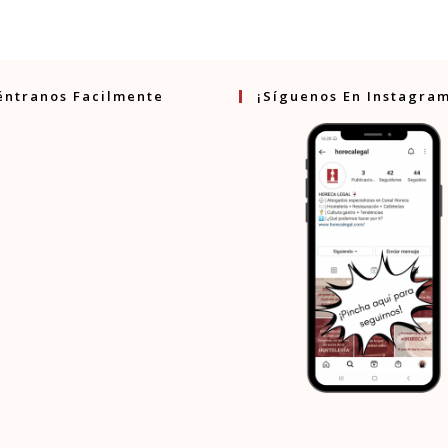
web
(opcional)
éntranos Facilmente
¡Síguenos En Instagra