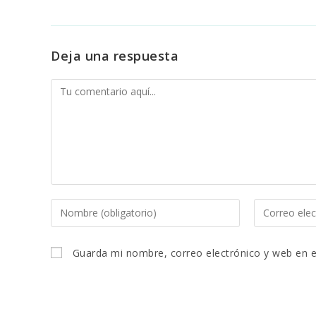
Deja una respuesta
Comentario
Introduce
Introduce
tu
tu
Guarda mi nombre, correo electrónico y web en 
nombre
dirección
o
de
nombre
correo