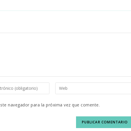
Introduce
la
este navegador para la próxima vez que comente.
URL
de
tu