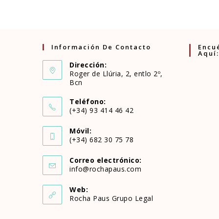
de
electrónico
usuario
para
para
comentar
Información De Contacto
Encu
Aquí:
comentar
Dirección:
Roger de Llúria, 2, entlo 2º,
Bcn
Teléfono:
(+34) 93 414 46 42
Se
Móvil:
abre
(+34) 682 30 75 78
Se
en
Correo electrónico:
abre
Se
info@rochapaus.com
tu
abre
en
en
aplicación
Web:
tu
Rocha Paus Grupo Legal
tu
aplicación
aplicación