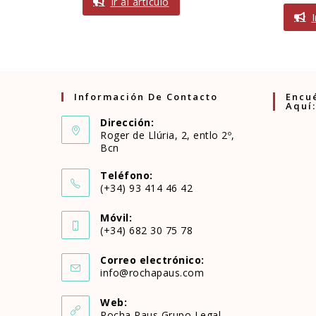
Ir al artículo
I
Información De Contacto
Encu
Aquí:
Dirección:
Roger de Llúria, 2, entlo 2º,
Bcn
Teléfono:
(+34) 93 414 46 42
Se
Móvil:
abre
(+34) 682 30 75 78
Se
en
Correo electrónico:
abre
Se
info@rochapaus.com
tu
abre
en
en
aplicación
Web:
tu
Rocha Paus Grupo Legal