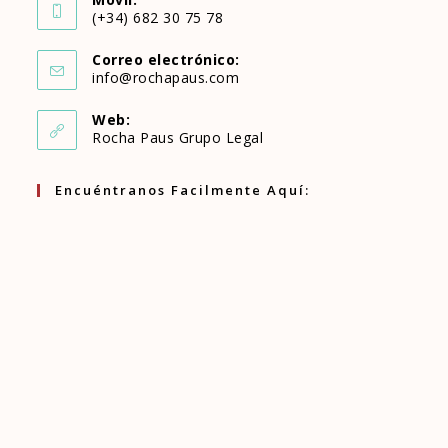
abre
(+34) 682 30 75 78
Se
en
Correo electrónico:
abre
Se
info@rochapaus.com
tu
abre
en
en
aplicación
Web:
tu
Rocha Paus Grupo Legal
tu
aplicación
aplicación
Encuéntranos Facilmente Aquí: