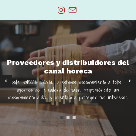
Saltar
al
contenido
Proveedores y distribuidores del
canal horeca
Desde HORECA LEGAL prestamos asesoramiento a todos los
agentes de la cadena de valor, proponiéndote un
asesoramiento global y orientado a proteger tus intereses.