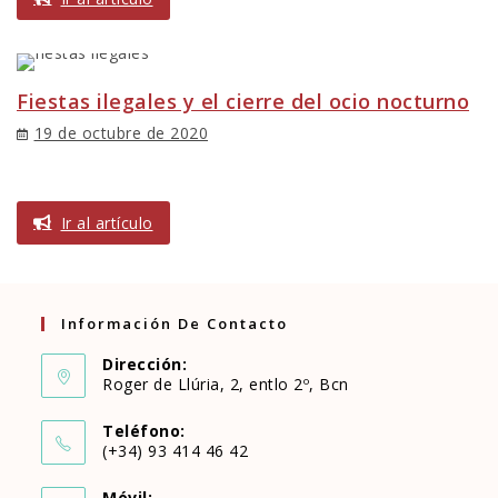
Fiestas ilegales y el cierre del ocio nocturno
19 de octubre de 2020
Ir al artículo
Información De Contacto
Dirección:
Roger de Llúria, 2, entlo 2º, Bcn
Teléfono:
(+34) 93 414 46 42
Se
Móvil: