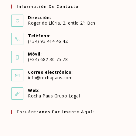
Información De Contacto
Dirección:
Roger de Llúria, 2, entlo 2º, Bcn
Teléfono:
(+34) 93 414 46 42
Se
Móvil:
abre
(+34) 682 30 75 78
Se
en
Correo electrónico:
abre
Se
info@rochapaus.com
tu
abre
en
en
aplicación
Web:
tu
Rocha Paus Grupo Legal
tu
aplicación
aplicación
Encuéntranos Facilmente Aquí: