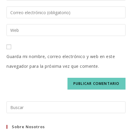
tu
Introduce
nombre
tu
o
Introduce
dirección
nombre
la
de
de
URL
correo
usuario
Guarda mi nombre, correo electrónico y web en este
de
electrónico
para
navegador para la próxima vez que comente.
tu
para
comentar
web
comentar
(opcional)
Buscar
en
esta
Sobre Nosotros