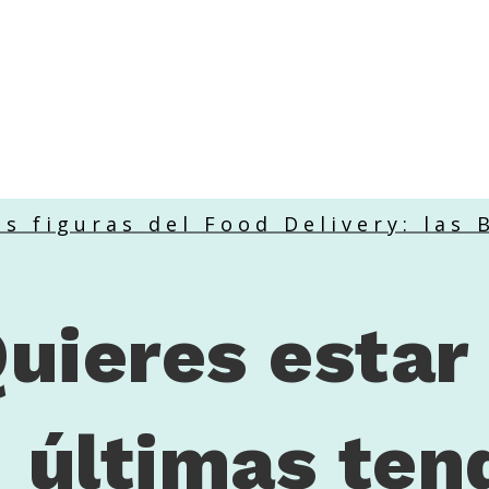
uras del Food Delivery: las Brigh
uieres estar 
últimas ten