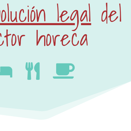
olución legal
del
ctor horeca