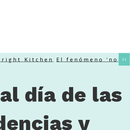
t Kitchen
El fenómeno ‘no show’ e
al día de las
dencias y