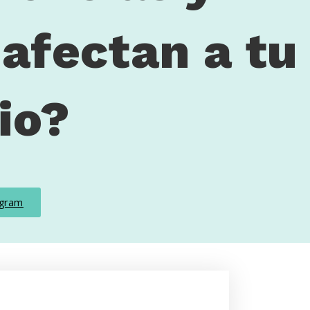
afectan a tu
io?
agram