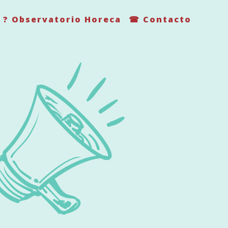
? Observatorio Horeca
☎ Contacto