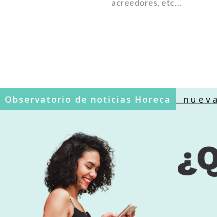
acreedores, etc…
 Legal en la Radio
Las nuevas fig
Observatorio de noticias Horeca
¿Q