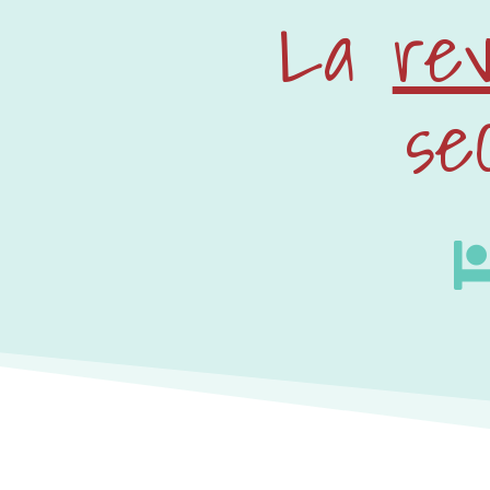
La
rev
se