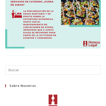
Buscar
en
esta
Sobre Nosotros
web