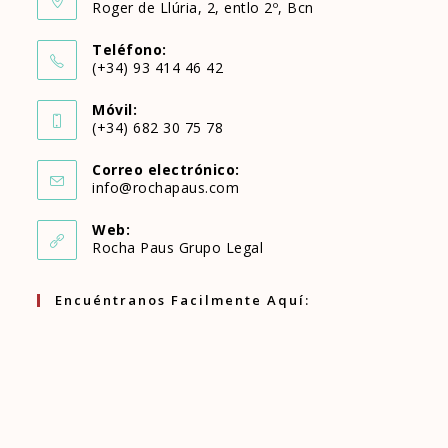
Roger de Llúria, 2, entlo 2º, Bcn
Teléfono:
(+34) 93 414 46 42
Se
Móvil:
abre
(+34) 682 30 75 78
Se
en
Correo electrónico:
abre
Se
info@rochapaus.com
tu
abre
en
en
aplicación
Web:
tu
Rocha Paus Grupo Legal
tu
aplicación
aplicación
Encuéntranos Facilmente Aquí: