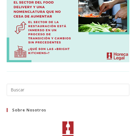
Buscar
en
esta
Sobre Nosotros
web