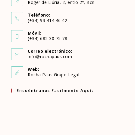
Roger de Llúria, 2, entlo 2º, Bcn
Teléfono:
(+34) 93 414 46 42
Se
Móvil:
abre
(+34) 682 30 75 78
Se
en
Correo electrónico:
abre
Se
info@rochapaus.com
tu
abre
en
en
aplicación
Web:
tu
Rocha Paus Grupo Legal
tu
aplicación
aplicación
Encuéntranos Facilmente Aquí: