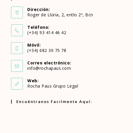
Dirección:
Roger de Llúria, 2, entlo 2º, Bcn
Teléfono:
(+34) 93 414 46 42
Se
Móvil:
abre
(+34) 682 30 75 78
Se
en
Correo electrónico:
abre
Se
info@rochapaus.com
tu
abre
en
en
aplicación
Web:
tu
Rocha Paus Grupo Legal
tu
aplicación
aplicación
Encuéntranos Facilmente Aquí: