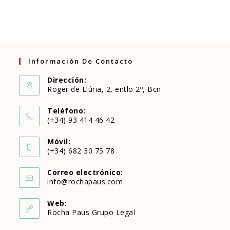
Información De Contacto
Dirección:
Roger de Llúria, 2, entlo 2º, Bcn
Teléfono:
(+34) 93 414 46 42
Se
Móvil:
abre
(+34) 682 30 75 78
Se
en
Correo electrónico:
abre
Se
info@rochapaus.com
tu
abre
en
en
aplicación
Web:
tu
Rocha Paus Grupo Legal
tu
aplicación