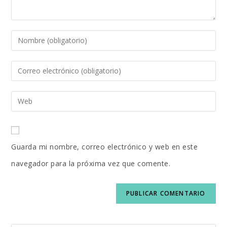
Introduce
tu
Introduce
nombre
tu
o
Introduce
dirección
nombre
la
de
de
URL
correo
usuario
Guarda mi nombre, correo electrónico y web en este
de
electrónico
para
navegador para la próxima vez que comente.
tu
para
comentar
web
comentar
(opcional)