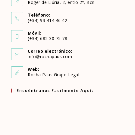
Roger de Llúria, 2, entlo 2º, Bcn
Teléfono:
(+34) 93 414 46 42
Se
Móvil:
abre
(+34) 682 30 75 78
Se
en
Correo electrónico:
abre
Se
info@rochapaus.com
tu
abre
en
en
aplicación
Web:
tu
Rocha Paus Grupo Legal
tu
aplicación
aplicación
Encuéntranos Facilmente Aquí: