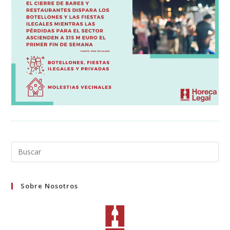
Buscar
en
esta
Sobre Nosotros
web